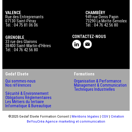
VALENCE
CHAMBÉRY
Rue des Entreprenants
949 rue Denis Papin
07130 Saint-Péray
73290 La Motte-Servolex
Tél. : 04 75 81 06 06
Tél. : 04 76 42 56 80
CONTACTEZ-NOUS
GRENOBLE
33 rue des Glairons
38400 Saint-Martin-d’Hères
Tél. : 04 76 42 56 80
Gedaf Elsete
Formations
Qui sommes-nous
Organisation & Performance
Nos références
Management & Communication
Techniques Industrielles
Sécurité & Environnement
Obligations Réglementaires
Les Métiers du tertiaire
Informatique & Bureautique
©2025 Gedaf Elsete Formation Conseil |
Mentions légales
|
CGV
|
Création
BeYouCréa Agence marketing et communication