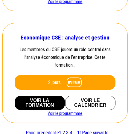
Voir le programmme
Economique CSE : analyse et gestion
Les membres du CSE jouent un rôle central dans
l’analyse économique de l’entreprise. Cette
formation…
2 jours
VOIR LA
VOIR LE
FORMATION
CALENDRIER
Voir le programmme
Page précédente
1
2
3
4
…
11
Page suivante