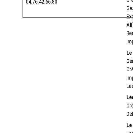
04.76.42.56.80
Ges
Ex
Aff
Re
Im
Le
Gé
Cré
Im
Les
Le
Cr
Dé
Le 