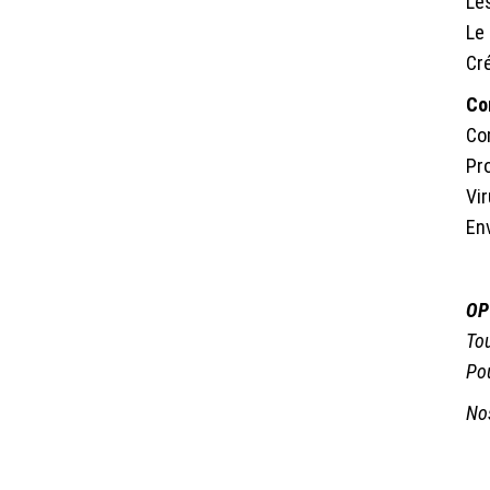
Le
Le
Cré
Co
Com
Pro
Vi
En
OP
Tou
Pou
Nos