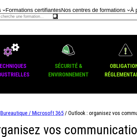
s
Formations certifiantes
Nos centres de formations
À 
ECHNIQUES
SÉCURITÉ &
OBLIGATIO
DUSTRIELLES
ENVIRONNEMENT
RÉGLEMENTA
/
Bureautique / Microsoft 365
/ Outlook : organisez vos comm
organisez vos communicati