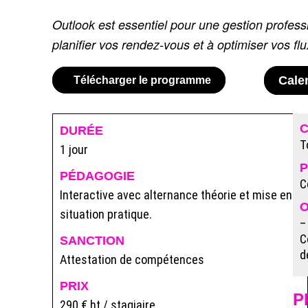
Outlook est essentiel pour une gestion profess
planifier vos rendez-vous et à optimiser vos flux
Cale
Télécharger le programme
DURÉE
T
1 jour
P
PÉDAGOGIE
C
Interactive avec alternance théorie et mise en
O
situation pratique.
–
C
SANCTION
d
Attestation de compétences
PRIX
P
290 € ht / stagiaire