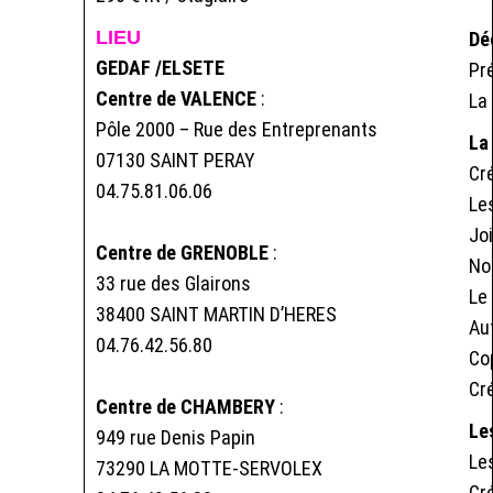
LIEU
Dé
GEDAF /ELSETE
Pr
Centre de VALENCE
:
La 
Pôle 2000 – Rue des Entreprenants
La
07130 SAINT PERAY
Cré
04.75.81.06.06
Le
Jo
Centre de GRENOBLE
:
No
33 rue des Glairons
Le 
38400 SAINT MARTIN D’HERES
Au
04.76.42.56.80
Co
Cr
Centre de CHAMBERY
:
Le
949 rue Denis Papin
Le
73290 LA MOTTE-SERVOLEX
Cré