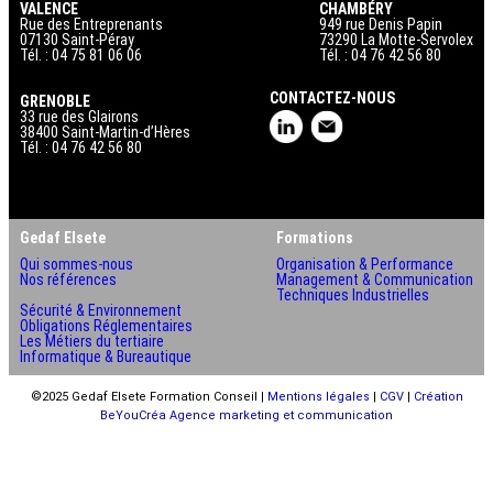
VALENCE
CHAMBÉRY
Rue des Entreprenants
949 rue Denis Papin
07130 Saint-Péray
73290 La Motte-Servolex
Tél. : 04 75 81 06 06
Tél. : 04 76 42 56 80
CONTACTEZ-NOUS
GRENOBLE
33 rue des Glairons
38400 Saint-Martin-d’Hères
Tél. : 04 76 42 56 80
Gedaf Elsete
Formations
Qui sommes-nous
Organisation & Performance
Nos références
Management & Communication
Techniques Industrielles
Sécurité & Environnement
Obligations Réglementaires
Les Métiers du tertiaire
Informatique & Bureautique
©2025 Gedaf Elsete Formation Conseil |
Mentions légales
|
CGV
|
Création
BeYouCréa Agence marketing et communication