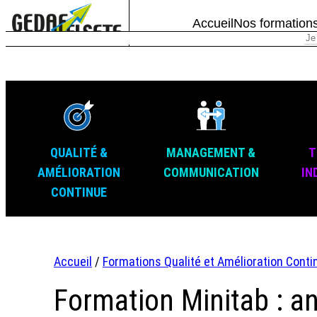
Accueil
Nos formation
QUALITÉ &
MANAGEMENT &
T
AMÉLIORATION
COMMUNICATION
IN
CONTINUE
Accueil
/
Formations Qualité et Amélioration Conti
Formation Minitab : an