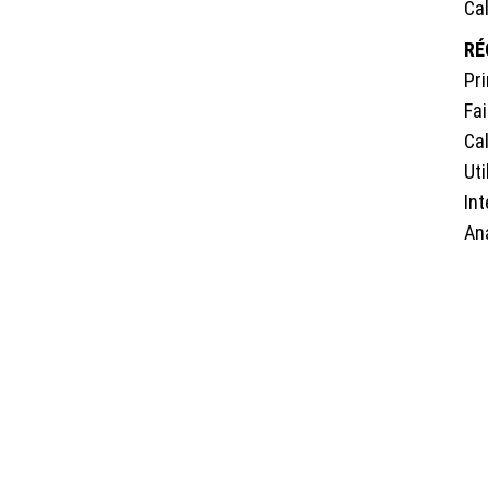
Cal
RÉ
Pri
Fa
Cal
Uti
Int
Ana