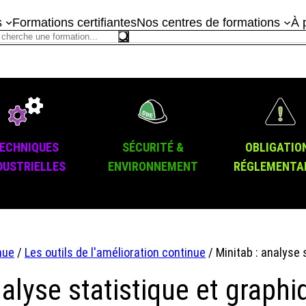
s
Formations certifiantes
Nos centres de formations
À 
ECHNIQUES
SÉCURITÉ &
OBLIGATIO
DUSTRIELLES
ENVIRONNEMENT
RÉGLEMENTA
nue
/
Les outils de l'amélioration continue
/ Minitab : analyse 
alyse statistique et graphi