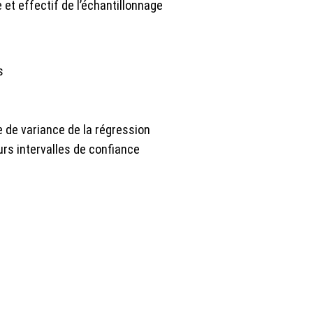
e et effectif de l’échantillonnage
s
se de variance de la régression
eurs intervalles de confiance