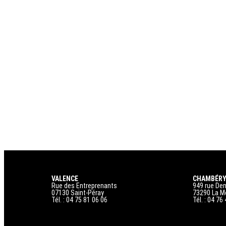
VALENCE
CHAMBÉR
Rue des Entreprenants
949 rue Den
07130 Saint-Péray
73290 La M
Tél. : 04 75 81 06 06
Tél. : 04 76