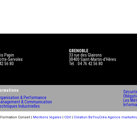
Y
GRENOBLE
is Papin
33 rue des Glairons
otte-Servolex
38400 Saint-Martin-d’Hères
 42 56 80
Tél. : 04 76 42 56 80
ormations
Sécurit
Obligat
rganisation & Performance
Les Méti
anagement & Communication
Informa
echniques Industrielles
 Formation Conseil |
Mentions légales
|
CGV
|
Création BeYouCréa Agence marketin