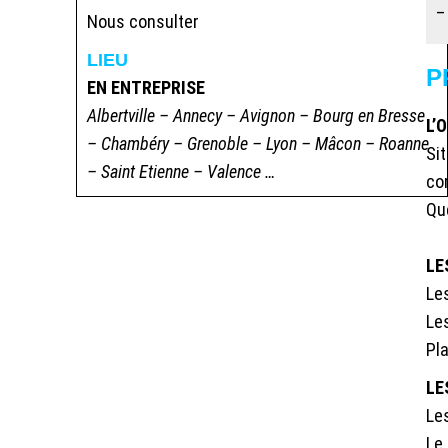
–
Nous consulter
LIEU
P
EN ENTREPRISE
Albertville – Annecy – Avignon – Bourg en Bresse
L’
– Chambéry – Grenoble – Lyon – Mâcon – Roanne
Si
– Saint Etienne – Valence …
co
Que
LE
Le
Le
Pl
LE
Le
Le