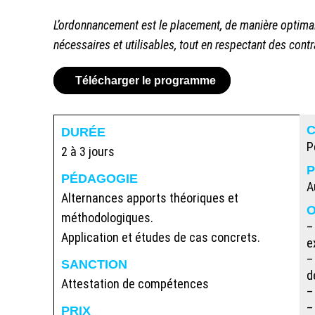
L’ordonnancement est le placement, de manière optimale
nécessaires et utilisables, tout en respectant des cont
Télécharger le programme
DURÉE
P
2 à 3 jours
P
PÉDAGOGIE
A
Alternances apports théoriques et
O
méthodologiques.
–
Application et études de cas concrets.
e
–
SANCTION
d
Attestation de compétences
–
–
PRIX