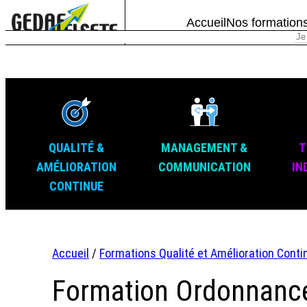
Accueil
Nos formation
QUALITÉ &
MANAGEMENT &
T
AMÉLIORATION
COMMUNICATION
IN
CONTINUE
Accueil
/
Formations Qualité et Amélioration Conti
Formation Ordonnancem