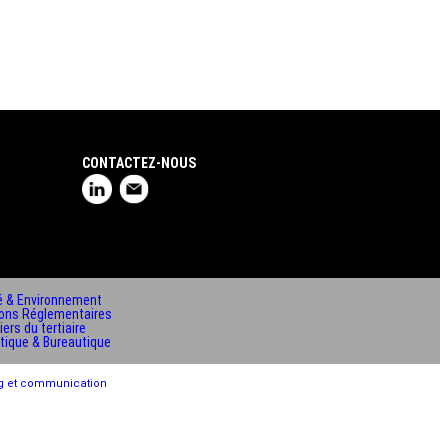
CONTACTEZ-NOUS
é & Environnement
ions Réglementaires
ers du tertiaire
tique & Bureautique
g et communication