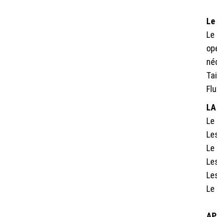
Le 
Le
opé
néc
Tai
Flu
LA
Le 
Le
Le
Le
Les
Le
AP