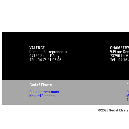
VALENCE
CHAMBÉR
Rue des Entreprenants
949 rue Den
07130 Saint-Péray
73290 La M
Tél. : 04 75 81 06 06
Tél. : 04 76
Gedaf Elsete
F
Qui sommes-nous
O
Nos références
M
T
©2025 Gedaf Elsete