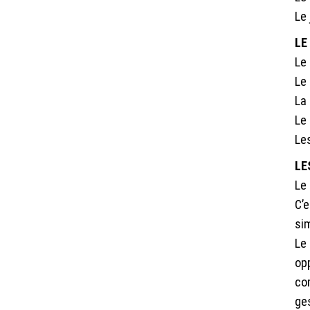
Le 
LE
Le 
Le
La 
Le
Le
LE
Le
C’
sim
Le
opp
co
ge