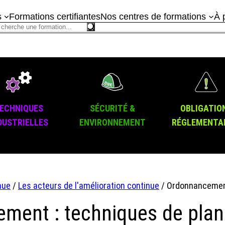
s
Formations certifiantes
Nos centres de formations
À 
ECHNIQUES
SÉCURITÉ &
OBLIGATIO
DUSTRIELLES
ENVIRONNEMENT
RÉGLEMENTA
nue
/
Les acteurs de l'amélioration continue
/ Ordonnancement 
ent : techniques de plani