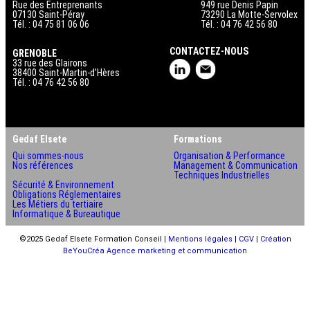
Rue des Entreprenants
949 rue Denis Papin
07130 Saint-Péray
73290 La Motte-Servolex
Tél. : 04 75 81 06 06
Tél. : 04 76 42 56 80
CONTACTEZ-NOUS
GRENOBLE
33 rue des Glairons
38400 Saint-Martin-d’Hères
Tél. : 04 76 42 56 80
Gedaf Elsete
Formations
Qui sommes-nous
Organisation & Performance
Nos références
Management & Communication
Techniques Industrielles
Sécurité & Environnement
Obligations Réglementaires
Les Métiers du tertiaire
Informatique & Bureautique
©2025 Gedaf Elsete Formation Conseil |
Mentions légales
|
CGV
|
Création
BeYouCréa Agence marketing et communication