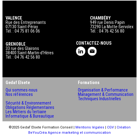
VALENCE
CHAMBÉRY
Rue des Entreprenants
949 rue Denis Papin
07130 Saint-Péray
73290 La Motte-Servolex
Tél. : 04 75 81 06 06
Tél. : 04 76 42 56 80
CONTACTEZ-NOUS
GRENOBLE
33 rue des Glairons
38400 Saint-Martin-d’Hères
Tél. : 04 76 42 56 80
Gedaf Elsete
Formations
Qui sommes-nous
Organisation & Performance
Nos références
Management & Communication
Techniques Industrielles
Sécurité & Environnement
Obligations Réglementaires
Les Métiers du tertiaire
Informatique & Bureautique
©2025 Gedaf Elsete Formation Conseil |
Mentions légales
|
CGV
|
Création
BeYouCréa Agence marketing et communication