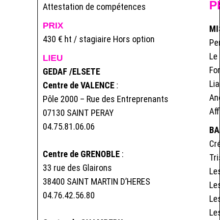
P
Attestation de compétences
PRIX
MI
430 € ht / stagiaire Hors option
Per
Le
LIEU
Fo
GEDAF /ELSETE
Lia
Centre de VALENCE
:
An
Pôle 2000 – Rue des Entreprenants
Af
07130 SAINT PERAY
04.75.81.06.06
BA
Cré
Centre de GRENOBLE
:
Tri
33 rue des Glairons
Le
38400 SAINT MARTIN D’HERES
Le
04.76.42.56.80
Le
Les