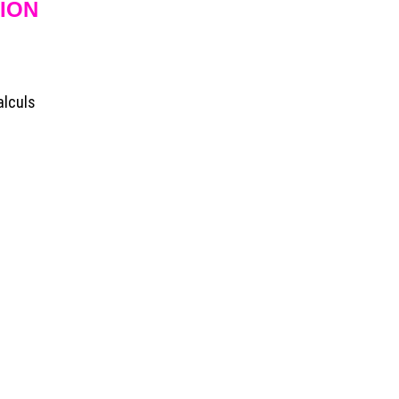
ION
alculs