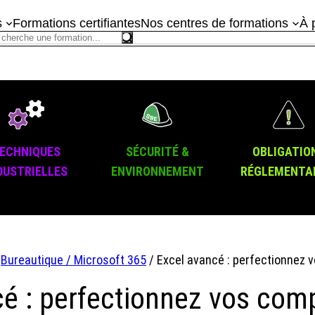
s
Formations certifiantes
Nos centres de formations
À 
ECHNIQUES
SÉCURITÉ &
OBLIGATIO
DUSTRIELLES
ENVIRONNEMENT
RÉGLEMENTA
/
Bureautique / Microsoft 365
/ Excel avancé : perfectionnez
cé : perfectionnez vos co