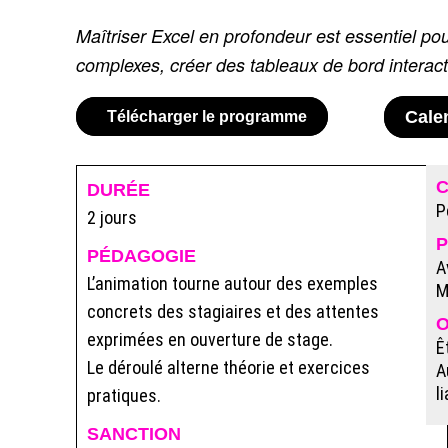
Maîtriser Excel en profondeur est essentiel po
complexes, créer des tableaux de bord interac
Cale
Télécharger le programme
DURÉE
P
2 jours
P
PÉDAGOGIE
A
L’animation tourne autour des exemples
M
concrets des stagiaires et des attentes
O
exprimées en ouverture de stage.
Ê
Le déroulé alterne théorie et exercices
A
l
pratiques.
SANCTION