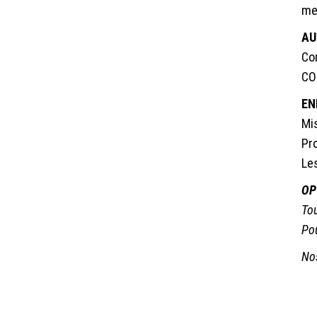
me
AU
Com
CO
EN
Mi
Pr
Le
OP
Tou
Pou
Nos