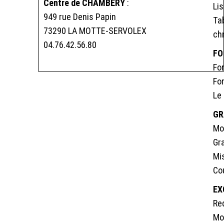
Centre de CHAMBERY
:
Li
949 rue Denis Papin
Ta
73290 LA MOTTE-SERVOLEX
ch
04.76.42.56.80
FO
Fo
Fo
Le
GR
Mo
Gr
Mi
Co
EX
Re
Mo