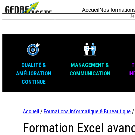
Accueil
Nos formation
QUALITÉ &
MANAGEMENT &
T
AMÉLIORATION
COMMUNICATION
IN
CONTINUE
Accueil
/
Formations Informatique & Bureautique
Formation Excel avan